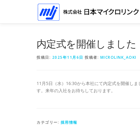
コ
ン
テ
ン
ツ
へ
内定式を開催しました
ス
キ
投稿日:
2025年11月6日
投稿者:
MICROLINK_AOKI
ッ
プ
11月5日（水）16:30から本社にて内定式を開催
す。来年の入社をお待ちしております。
カテゴリー:
採用情報