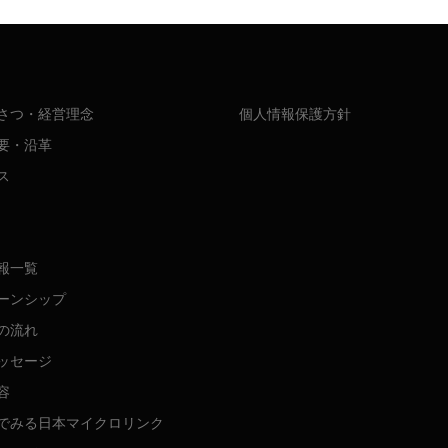
さつ・経営理念
個人情報保護方針
要・沿革
ス
報一覧
ーンシップ
の流れ
ッセージ
容
でみる日本マイクロリンク