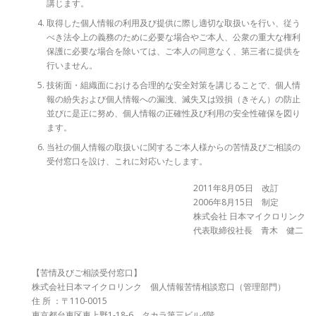
講じます。
取得した個人情報の利用及び提供に際し適切な取扱いを行い、従う
べき法令上の義務のために必要な場合やご本人、公衆の重大な権利
保護に必要な場合を除いては、ご本人の同意なく、第三者に提供を
行いません。
技術面・組織面における合理的な安全対策を講じることで、個人情
報の紛失および個人情報への漏洩、滅失又は毀損（きそん）の防止
並びに是正に努め、個人情報の正確性及び利用の安全性確保を図り
ます。
当社の個人情報の取扱いに関するご本人様からの苦情及びご相談の
受付窓口を設け、これに対応いたします。
2011年8月05日 改訂
2006年8月15日 制定
株式会社 日本マイクロリンク
代表取締役社長 青木 健二
【苦情及びご相談受付窓口】
株式会社日本マイクロリンク 個人情報苦情相談窓口（管理部門）
住 所 ：〒110-0015
東京都台東区東上野1-18-6 タカラ第三ビル4階