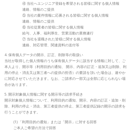
④ 当社へエンジニア登録を希望される皆様に関する個人情報
連絡、情報のご提供
⑤ 当社の案件情報に応募される皆様に関する個人情報
連絡、情報のご提供
⑥ 当社従業者の皆様に関する個人情報
給与、人事、福利厚生、営業活動の業務遂行
⑦ 当社を退職された皆様に関する個人情報
連絡、対応管理、関連資料の送付等
4. 保有個人データの開示、訂正、削除等の取扱い
当社が取得した個人情報のうち保有個人データに該当する情報に対して、ご
本人より、開示等（利用目的の通知、 開示、内容の訂正・追加又は削除、利
用の停止・消去又は第三者への提供の拒否）の要請を頂いた場合は、速やか
に対応させていただきます。なお、ご請求の一部又は全部に応じられない場
合があります。
5. 開示対象個人情報に関する開示等の請求手続き
開示対象個人情報について、利用目的の通知、開示、内容の訂正・追加・削
除、利用の停止・消去、第三者提供の停止、第三者提供記録の開示の請求を
行うことができます。
(1) 「利用目的の通知」または「開示」に対する回答
ご本人ご希望の方法で回答