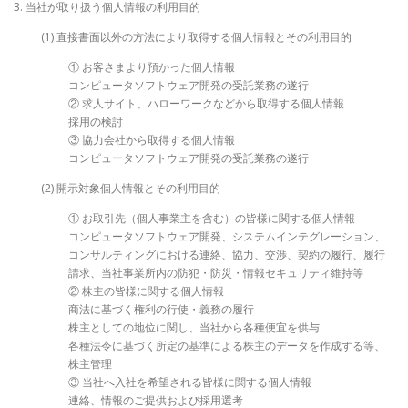
3. 当社が取り扱う個人情報の利用目的
(1) 直接書面以外の方法により取得する個人情報とその利用目的
① お客さまより預かった個人情報
コンピュータソフトウェア開発の受託業務の遂行
② 求人サイト、ハローワークなどから取得する個人情報
採用の検討
③ 協力会社から取得する個人情報
コンピュータソフトウェア開発の受託業務の遂行
(2) 開示対象個人情報とその利用目的
① お取引先（個人事業主を含む）の皆様に関する個人情報
コンピュータソフトウェア開発、システムインテグレーション、
コンサルティングにおける連絡、協力、交渉、契約の履行、履行
請求、当社事業所内の防犯・防災・情報セキュリティ維持等
② 株主の皆様に関する個人情報
商法に基づく権利の行使・義務の履行
株主としての地位に関し、当社から各種便宜を供与
各種法令に基づく所定の基準による株主のデータを作成する等、
株主管理
③ 当社へ入社を希望される皆様に関する個人情報
連絡、情報のご提供および採用選考