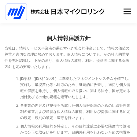
コ
ン
メニュー
テ
ン
ツ
へ
ホーム
ソリューション
会社情報
採用情報
個人情報保護方針
ス
キ
当社は、情報サービス事業者の果たすべき社会的使命として、情報の価値の
ッ
尊重と適切な管理に努めております。個人情報についても、その社会的重要
プ
イベント
性を充分認識し、下記の通り、個人情報の取得、利用、提供等に関する保護
方針を定め実施いたします。
JIS規格（JIS Q 15001）に準拠したマネジメントシステムを確立し、
実施し、環境変化等へ対応のため、継続的に改善し、適切な個人情
報の保護を維持し、個人情報の取り扱いに関する法令、国が定める
指針及びその他の規範を遵守いたします。
各事業の内容及び規模を考慮した個人情報保護のための組織管理体
制の確立および適切な個人情報の取得、利用及び提供に関する所定
の規定・規則の策定・遵守を行います。
個人情報の利用目的を特定し、その目的達成に必要な限度内で適法
かつ公正な取扱いを行います。目的外利用を行わないための措置を