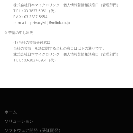
株式会社日本マイクロリンク 個人情報苦情相談窓口（管理部門）
T E L : 03-3837-5951（代）
F A X : 03-3837-5954
e -m a i l : privacyMLJ@mlink.co.jp
6. 苦情の申し出先
(1) 当社の苦情受付窓口
当社の苦情・相談に関する当社の窓口は以下の通りです。
株式会社日本マイクロリンク 個人情報苦情相談窓口（管理部門）
T E L : 03-3837-5951（代）
ホーム
ソリューション
ソフトウェア開発（受託開発）