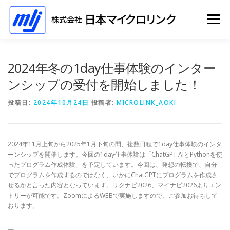
コ
ン
メニュー
テ
ン
ツ
へ
ホーム
ソリューション
会社情報
採用情報
2024年冬の1day仕事体験のインター
ス
キ
ンシップの受付を開始しました！
ッ
プ
イベント
投稿日:
2024年10月24日
投稿者:
MICROLINK_AOKI
2024年11月上旬から2025年1月下旬の間、複数日程で1day仕事体験のインタ
ーンシップを開催します。今回の1day仕事体験は「ChatGPT AIとPythonを使
ったプログラム作成体験」を予定しています。今回は、発想の転換で、自分
でプログラムを作成するのではなく、いかにChatGPTにプログラムを作成さ
せるかと言った内容となっています。リクナビ2026、マイナビ2026よりエン
トリーが可能です。ZoomによるWEBで実施しますので、ご参加お待ちして
おります。