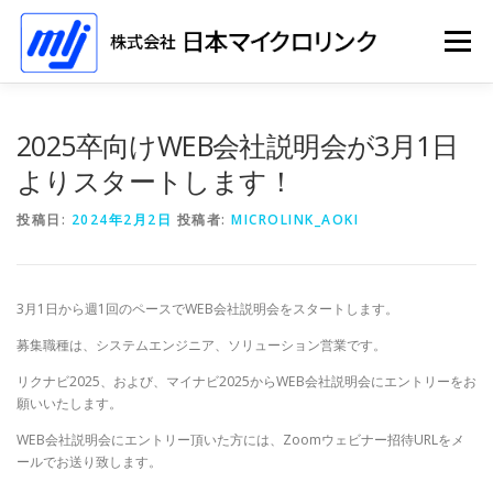
コ
ン
メニュー
テ
ン
ツ
へ
ホーム
ソリューション
会社情報
採用情報
2025卒向けWEB会社説明会が3月1日
ス
キ
よりスタートします！
ッ
プ
イベント
投稿日:
2024年2月2日
投稿者:
MICROLINK_AOKI
3月1日から週1回のペースでWEB会社説明会をスタートします。
募集職種は、システムエンジニア、ソリューション営業です。
リクナビ2025、および、マイナビ2025からWEB会社説明会にエントリーをお
願いいたします。
WEB会社説明会にエントリー頂いた方には、Zoomウェビナー招待URLをメ
ールでお送り致します。