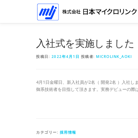
コ
ン
テ
ン
ツ
へ
入社式を実施しました
ス
キ
投稿日:
2022年4月1日
投稿者:
MICROLINK_AOKI
ッ
プ
4月1日金曜日、新入社員が2名（ 開発2名 ）入社
御系技術者を目指して頂きます。実務デビューの際
カテゴリー:
採用情報