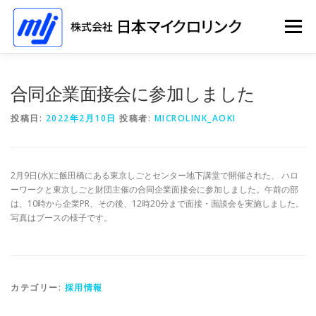
コ
ン
メニュー
テ
ン
ツ
へ
ホーム
ソリューション
会社情報
採用情報
合同企業面接会に参加しました
ス
キ
投稿日:
2022年2月10日
投稿者:
MICROLINK_AOKI
ッ
プ
イベント
2月9日(水)に飯田橋にある東京しごとセンター地下講堂で開催された、 ハロ
ーワークと東京しごと財団主催の合同企業面接会に参加しました。午前の部
は、10時から企業PR、その後、12時20分まで面接・面談会を実施しました。
写真はブースの様子です。
カテゴリー:
採用情報