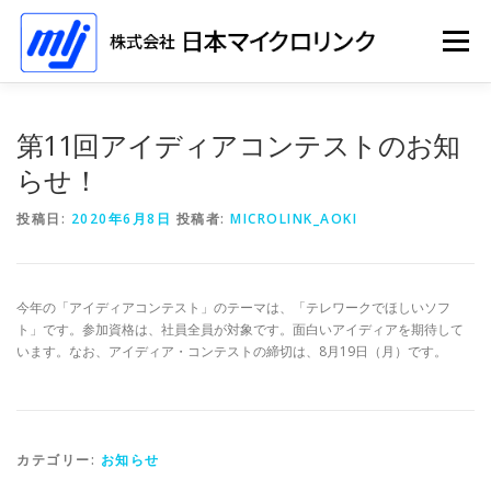
コ
ン
メニュー
テ
ン
ツ
へ
ホーム
ソリューション
会社情報
採用情報
第11回アイディアコンテストのお知
ス
キ
らせ！
ッ
プ
イベント
投稿日:
2020年6月8日
投稿者:
MICROLINK_AOKI
今年の「アイディアコンテスト」のテーマは、「テレワークでほしいソフ
ト」です。参加資格は、社員全員が対象です。面白いアイディアを期待して
います。なお、アイディア・コンテストの締切は、8月19日（月）です。
カテゴリー:
お知らせ