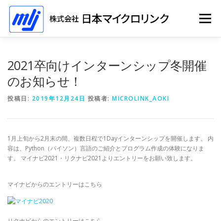
コ
ン
メニュー
テ
ン
ツ
へ
ホーム
ソリューション
会社情報
採用情報
2021卒向けインターンシップ冬開催
ス
キ
のお知らせ！
ッ
プ
イベント
投稿日:
2019年12月24日
投稿者:
MICROLINK_AOKI
1月上旬から2月末の間、複数日程で1Dayインターンシップを開催します。 内
容は、Python（パイソン）言語のご紹介とプログラム作成の体験になりま
す。 マイナビ2021・リクナビ2021よりエントリーをお願い致します。
マイナビからのエントリーはこちら
リクナビからのエントリーはこちら