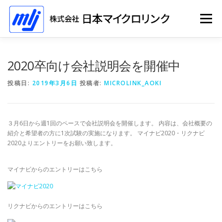
コ
ン
メニュー
テ
ン
ツ
へ
ホーム
ソリューション
会社情報
採用情報
2020卒向け会社説明会を開催中
ス
キ
投稿日:
2019年3月6日
投稿者:
MICROLINK_AOKI
ッ
プ
イベント
３月6日から週1回のペースで会社説明会を開催します。 内容は、会社概要の
紹介と希望者の方に1次試験の実施になります。 マイナビ2020・リクナビ
2020よりエントリーをお願い致します。
マイナビからのエントリーはこちら
リクナビからのエントリーはこちら