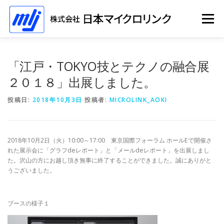
コ
ン
メニュー
テ
ン
ツ
へ
ホーム
ソリューション
会社情報
採用情報
「江戸・TOKYO技とテクノの融合展
ス
キ
２０１８」出展しました。
ッ
プ
イベント
投稿日:
2018年10月3日
投稿者:
MICROLINK_AOKI
2018年10月2日（火）10:00～17:00 東京国際フォーラム ホールEで開催さ
れた展示会に「グラフdeレポート」と「メールdeレポート」を出展しまし
た。沢山の方にお越し頂き無事に終了することができました。誠にありがと
うございました。
ブースの様子１