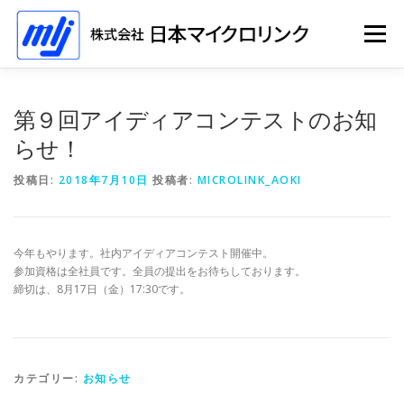
コ
ン
メニュー
テ
ン
ツ
へ
ホーム
ソリューション
会社情報
採用情報
第９回アイディアコンテストのお知
ス
キ
らせ！
ッ
プ
イベント
投稿日:
2018年7月10日
投稿者:
MICROLINK_AOKI
今年もやります。社内アイディアコンテスト開催中。
参加資格は全社員です。全員の提出をお待ちしております。
締切は、8月17日（金）17:30です。
カテゴリー:
お知らせ