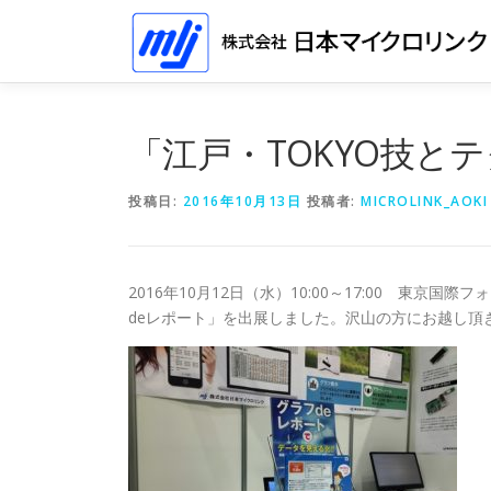
コ
ン
テ
ン
ツ
へ
「江戸・TOKYO技と
ス
キ
投稿日:
2016年10月13日
投稿者:
MICROLINK_AOKI
ッ
プ
2016年10月12日（水）10:00～17:00 東京
deレポート」を出展しました。沢山の方にお越し頂