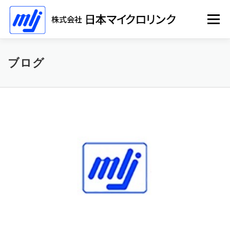
コ
ン
メニュー
テ
ン
ツ
へ
ホーム
ソリューション
会社情報
採用情報
ブログ
ス
キ
ッ
プ
イベント
ブ
ロ
グ