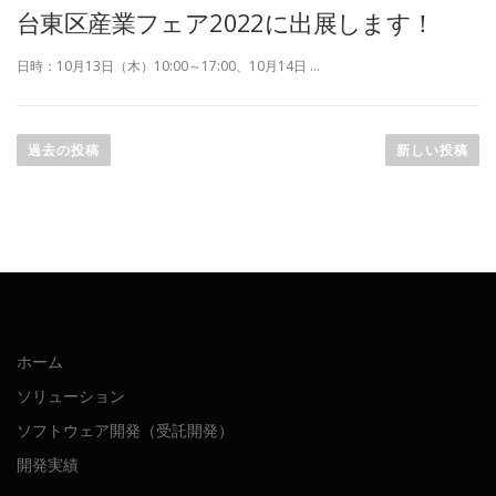
台東区産業フェア2022に出展します！
日時：10月13日（木）10:00～17:00、10月14日 …
投
稿
過去の投稿
新しい投稿
ナ
ビ
ゲ
ー
シ
ョ
ン
ホーム
ソリューション
ソフトウェア開発（受託開発）
開発実績