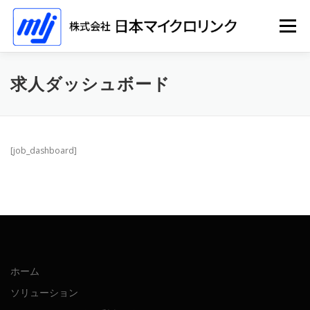
コ
ン
メニュー
テ
ン
ツ
へ
ホーム
ソリューション
会社情報
採用情報
求人ダッシュボード
ス
キ
ッ
プ
イベント
[job_dashboard]
ホーム
ソリューション